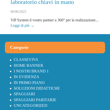
laboratorio chiavi in mano
06/06/2025
ViP System il vostro partner a 360° per la realizzazione...
Leggi di più →
Categorie
CLASSEVIVA
HOME BANNER
I NOSTRI BRAND 1
IN EVIDENZA
IN PRIMO PIANO
SOLUZIONI DIDATTICHE
SPAGGIARI
SPAGGIARI PARITARIE
UNCATEGORIZED