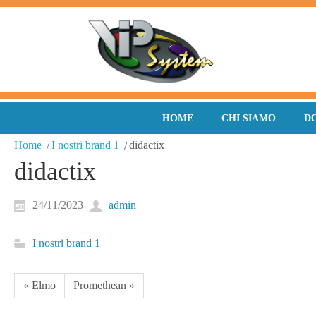
HOME
CHI SIAMO
D
Home
I nostri brand 1
didactix
didactix
24/11/2023
admin
I nostri brand 1
« Elmo
Promethean »