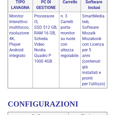
TIPO
PC DI
Carrello
Software
LAVAGNA
GESTIONE
Inclusi
Monitor
Processore
n. 3
SmartMedia
Interattivo
i5,
Carrelli
Iwb,
multitocco,
SSD 512 GB,
porta-
Software
risoluzione
RAM 16 GB,
monitor
Mozaik
4K,
Scheda
su ruote
Mozabook
Player
Video
con
con Licenza
Android
Nvidia
altezza
per 5
integrato
Quadro P
regolabile.
anni
1000 4GB.
(contenuti
già
installati e
pronti
per l’utilizzo)
CONFIGURAZIONI