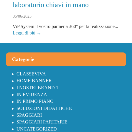
laboratorio chiavi in mano
06/06/2025
ViP System il vostro partner a 360° per la realizzazione...
Leggi di più →
Categorie
CLASSEVIVA
HOME BANNER
I NOSTRI BRAND 1
IN EVIDENZA
IN PRIMO PIANO
SOLUZIONI DIDATTICHE
SPAGGIARI
SPAGGIARI PARITARIE
UNCATEGORIZED