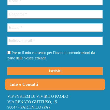
Presto il mio consenso per l'invio di comunicazioni da
parte della vostra azienda
Info e Contatti
VIP SYSTEM DI VIVIRITO PAOLO
VIA RENATO GUTTUSO, 15
90047 - PARTINICO (PA)