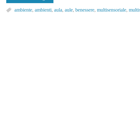
ambiente
,
ambienti
,
aula
,
aule
,
benessere
,
multisensoriale
,
multi