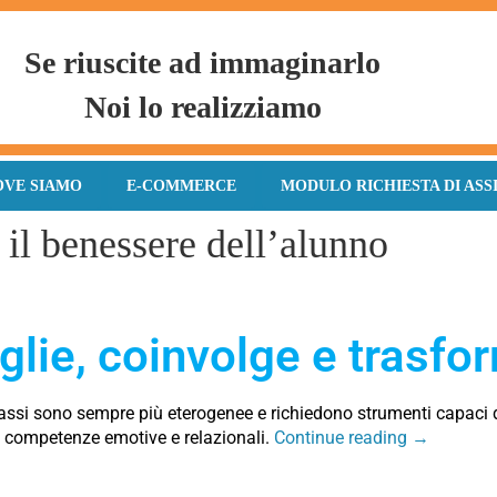
Se riuscite ad immaginarlo
Noi lo realizziamo
OVE SIAMO
E-COMMERCE
MODULO RICHIESTA DI ASS
 il benessere dell’alunno
lie, coinvolge e trasfo
lassi sono sempre più eterogenee e richiedono strumenti capaci 
i e competenze emotive e relazionali.
Continue reading
→