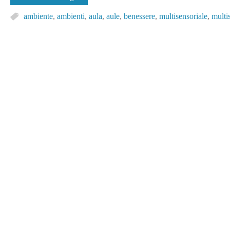
ambiente
,
ambienti
,
aula
,
aule
,
benessere
,
multisensoriale
,
multi