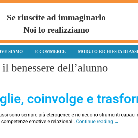
Se riuscite ad immaginarlo
Noi lo realizziamo
OVE SIAMO
E-COMMERCE
MODULO RICHIESTA DI ASS
 il benessere dell’alunno
lie, coinvolge e trasfo
lassi sono sempre più eterogenee e richiedono strumenti capaci 
i e competenze emotive e relazionali.
Continue reading
→