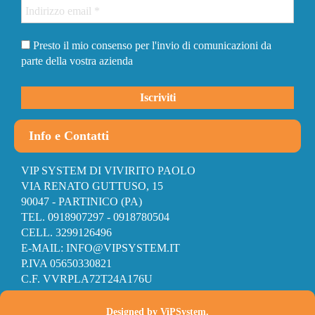
Presto il mio consenso per l'invio di comunicazioni da
parte della vostra azienda
Info e Contatti
VIP SYSTEM DI VIVIRITO PAOLO
VIA RENATO GUTTUSO, 15
90047 - PARTINICO (PA)
TEL. 0918907297 - 0918780504
CELL. 3299126496
E-MAIL: INFO@VIPSYSTEM.IT
P.IVA 05650330821
C.F. VVRPLA72T24A176U
Designed by
ViPSystem
.